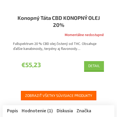
Konopný Táta CBD KONOPNÝ OLEJ
20%
Momentálne nedostupné
Fullspektrum 20 % CBD olej čistený od THC. Obsahuje
ďalšie kanabinoidy, terpény aj flavonoidy....
€55,23
DETAIL
ZOBRAZIŤ VŠETKY SÚVISIACE PRODUKTY
Popis
Hodnotenie (1)
Diskusia
Značka