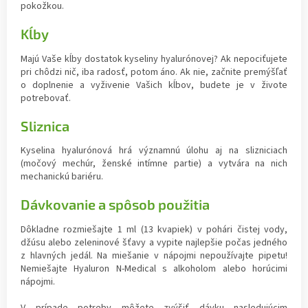
pokožkou.
Kĺby
Majú Vaše kĺby dostatok kyseliny hyalurónovej? Ak nepociťujete
pri chôdzi nič, iba radosť, potom áno. Ak nie, začnite premýšľať
o doplnenie a vyživenie Vašich kĺbov, budete je v živote
potrebovať.
Sliznica
Kyselina hyalurónová hrá významnú úlohu aj na slizniciach
(močový mechúr, ženské intímne partie) a vytvára na nich
mechanickú bariéru.
Dávkovanie a spôsob použitia
Dôkladne rozmiešajte 1 ml (13 kvapiek) v pohári čistej vody,
džúsu alebo zeleninové šťavy a vypite najlepšie počas jedného
z hlavných jedál. Na miešanie v nápojmi nepoužívajte pipetu!
Nemiešajte Hyaluron N-Medical s alkoholom alebo horúcimi
nápojmi.
V prípade potreby môžete zvýšiť dávku nasledujúcim