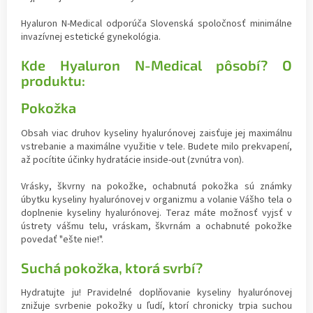
Hyaluron N-Medical odporúča Slovenská spoločnosť minimálne
invazívnej estetické gynekológia.
Kde Hyaluron N-Medical pôsobí? O
produktu:
Pokožka
Obsah viac druhov kyseliny hyalurónovej zaisťuje jej maximálnu
vstrebanie a maximálne využitie v tele. Budete milo prekvapení,
až pocítite účinky hydratácie inside-out (zvnútra von).
Vrásky, škvrny na pokožke, ochabnutá pokožka sú známky
úbytku kyseliny hyalurónovej v organizmu a volanie Vášho tela o
doplnenie kyseliny hyalurónovej. Teraz máte možnosť vyjsť v
ústrety vášmu telu, vráskam, škvrnám a ochabnuté pokožke
povedať "ešte nie!".
Suchá pokožka, ktorá svrbí?
Hydratujte ju! Pravidelné doplňovanie kyseliny hyalurónovej
znižuje svrbenie pokožky u ľudí, ktorí chronicky trpia suchou