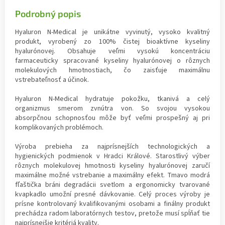
Podrobný popis
Hyaluron N-Medical je unikátne vyvinutý, vysoko kvalitný
produkt, vyrobený zo 100% čistej bioaktívne kyseliny
hyalurónovej. Obsahuje veľmi vysokú koncentráciu
farmaceuticky spracované kyseliny hyalurónovej o rôznych
molekulových hmotnostiach, čo zaisťuje maximálnu
vstrebateľnosť a účinok.
Hyaluron N-Medical hydratuje pokožku, tkanivá a celý
organizmus smerom zvnútra von. So svojou vysokou
absorpčnou schopnosťou môže byť veľmi prospešný aj pri
komplikovaných problémoch.
Výroba prebieha za najprísnejších technologických a
hygienických podmienok v Hradci Králové. Starostlivý výber
rôznych molekulovej hmotnosti kyseliny hyalurónovej zaručí
maximálne možné vstrebanie a maximálny efekt. Tmavo modrá
fľaštička bráni degradácii svetlom a ergonomicky tvarované
kvapkadlo umožní presné dávkovanie. Celý proces výroby je
prísne kontrolovaný kvalifikovanými osobami a finálny produkt
prechádza radom laboratórnych testov, pretože musí spĺňať tie
najprísnejšie kritériá kvality.