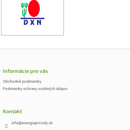
Z
á
p
ä
Informácie pre vás
t
Obchodné podmienky
i
Podmienky ochrany osobných údajov
e
Kontakt
info
@
energiaprirody.sk