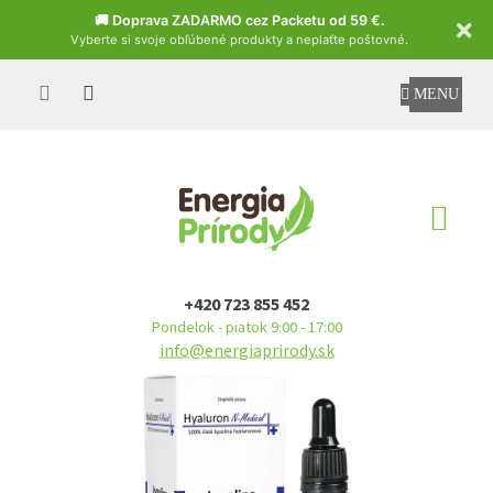
Czech
🚚 Doprava ZADARMO cez Packetu od 59 €.
Vyberte si svoje obľúbené produkty a neplaťte poštovné.
Prejsť
na
obsah
NÁ
KO
+420 723 855 452
Pondelok - piatok 9:00 - 17:00
info@energiaprirody.sk