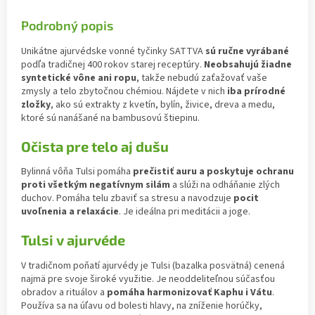
Podrobný popis
Unikátne ajurvédske vonné tyčinky SATTVA
sú ručne vyrábané
podľa tradičnej 400 rokov starej receptúry.
Neobsahujú žiadne
syntetické vône ani ropu
, takže nebudú zaťažovať vaše
zmysly a telo zbytočnou chémiou. Nájdete v nich
iba prírodné
zložky
, ako sú extrakty z kvetín, bylín, živice, dreva a medu,
ktoré sú nanášané na bambusovú štiepinu.
Očista pre telo aj dušu
Bylinná vôňa Tulsi pomáha
prečistiť auru a poskytuje ochranu
proti všetkým negatívnym silám
a slúži na odháňanie zlých
duchov. Pomáha telu zbaviť sa stresu a navodzuje
pocit
uvoľnenia a relaxácie
. Je ideálna pri meditácii a joge.
Tulsi v ajurvéde
V tradičnom poňatí ajurvédy je Tulsi (bazalka posvätná) cenená
najmä pre svoje široké využitie. Je neoddeliteľnou súčasťou
obradov a rituálov a
pomáha harmonizovať Kaphu i Vátu
.
Používa sa na úľavu od bolesti hlavy, na zníženie horúčky,