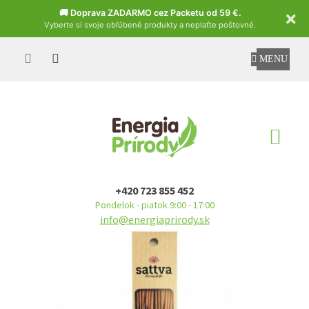
Czech
🚚 Doprava ZADARMO cez Packetu od 59 €.
Vyberte si svoje obľúbené produkty a neplaťte poštovné.
Prejsť
na
obsah
NÁ
KO
+420 723 855 452
Pondelok - piatok 9:00 - 17:00
info@energiaprirody.sk