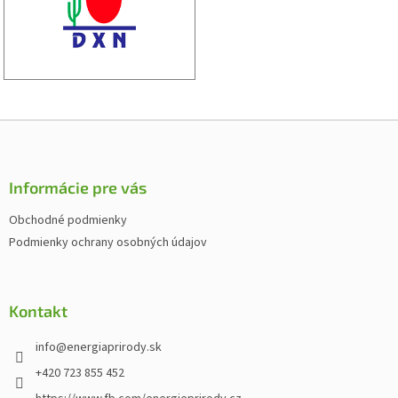
Z
á
p
ä
Informácie pre vás
t
Obchodné podmienky
i
Podmienky ochrany osobných údajov
e
Kontakt
info
@
energiaprirody.sk
+420 723 855 452