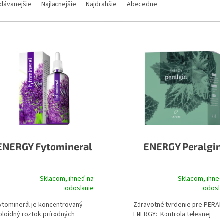
dávanejšie
Najlacnejšie
Najdrahšie
Abecedne
ENERGY Fytomineral
ENERGY Peralgi
Skladom, ihneď na
Skladom, ihne
riemerné
Priemerné
odoslanie
odosl
odnotenie
hodnotenie
roduktu
produktu
ytominerál je koncentrovaný
Zdravotné tvrdenie pre PERA
je
oloidný roztok prírodných
ENERGY: Kontrola telesnej