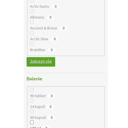
Activ Gums
0
Albeena
0
Ancient & Brave
0
Arctic blue
0
BrainMax
0
Zobrazit vše
Balenie
90 tabliet
0
24 kapslí
0
90 kapsúl
0