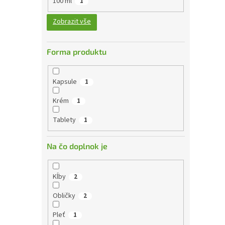
100 ml
1
Zobrazit vše
Forma produktu
Kapsule
1
Krém
1
Tablety
1
Na čo doplnok je
Kĺby
2
Obličky
2
Pleť
1