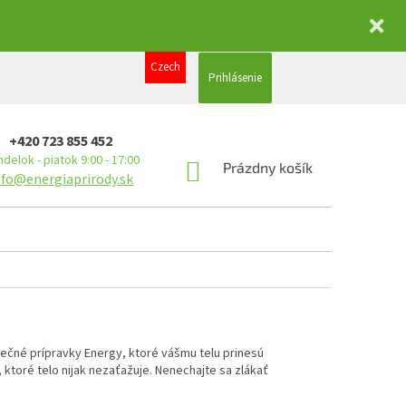
Czech
Prihlásenie
+420 723 855 452
delok - piatok 9:00 - 17:00
NÁKUPNÝ
Prázdny košík
nfo@energiaprirody.sk
KOŠÍK
nečné prípravky Energy, ktoré vášmu telu prinesú
ktoré telo nijak nezaťažuje. Nenechajte sa zlákať