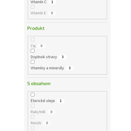
Vitamín C
1
Vitamín E
0
Produkt
čaj
0
Doplnok stravy
3
Vitamíny a minerály
3
S obsahom
Éterické oleje
1
Rakytník
0
Reishi
0