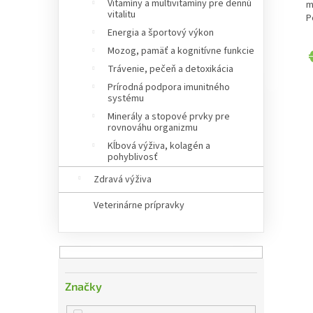
5
Vitamíny a multivitamíny pre dennú
m
vitalitu
z
P
5
Energia a športový výkon
h
Mozog, pamäť a kognitívne funkcie
Trávenie, pečeň a detoxikácia
Prírodná podpora imunitného
systému
Minerály a stopové prvky pre
rovnováhu organizmu
Kĺbová výživa, kolagén a
pohyblivosť
Zdravá výživa
Veterinárne prípravky
Značky