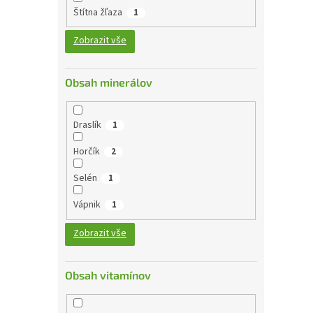
Štítna žľaza
1
Zobrazit vše
Obsah minerálov
Draslík
1
Horčík
2
Selén
1
Vápnik
1
Zobrazit vše
Obsah vitamínov