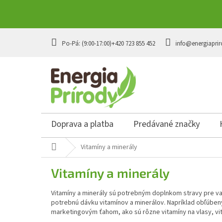
Prejsť
na
+420 723 855 452
info@energiaprir
obsah
Doprava a platba
Predávané značky
Domov
Vitamíny a minerály
Vitamíny a minerály
Vitamíny a minerály sú potrebným doplnkom stravy pre vaš
potrebnú dávku vitamínov a minerálov. Napríklad obľúbený
marketingovým ťahom, ako sú rôzne vitamíny na vlasy, vit