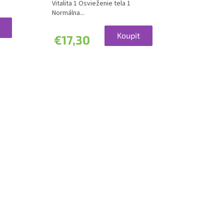
5,0
Vitalita 1 Osvieženie tela 1
z
Normálna...
5
hviezdičiek.
Koupit
€17,30