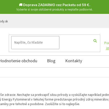
🚚 Doprava ZADARMO cez Packetu od 59 €.
Vyberte si svoje obľúbené produkty a neplaťte poštovné.
ody.sk
Pon
i
Hodnotenie obchodu
Blog
Kontakty
e zdravie. Nechajte sa prekvapiť silou prírody a vyskúšajte napríklad jedi
 Energy Fytomineral v tekutej forme predstavuje prírodný zdroj minerálov, 
amíny pre tehotné a podobne. Zaslúžite si to najlepšie.