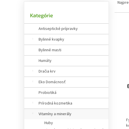
o
a
Najpre
č
d
Preskočiť
n
e
Kategórie
kategórie
ý
n
V
p
i
Antiseptické prípravky
ý
a
e
p
n
Bylinné kvapky
p
i
e
r
Bylinné masti
s
l
o
p
d
Humáty
r
u
o
k
Dračia krv
d
t
Eko Domácnosť
u
o
k
v
Probiotiká
t
o
Prírodná kozmetika
P
v
h
Vitamíny a minerály
p
F
Huby
je
k