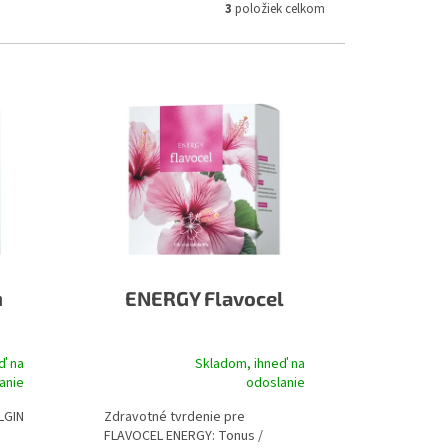
3
položiek celkom
n
ENERGY Flavocel
ď na
Skladom, ihneď na
Priemerné
anie
odoslanie
hodnotenie
produktu
LGIN
Zdravotné tvrdenie pre
je
FLAVOCEL ENERGY: Tonus /