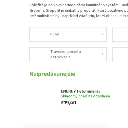
Dôležitá je celková harmonizácia imunitného systému. Ina
Grepofit. Grepofit je unikátny preparát, ktorý pozitívne 
tiež multivitamíny - napríklad Vitaflorin, ktorý obsahuje ex
Huby
Trávenie, pečeň a
detoxikácia
Najpredávanejšie
ENERGY Fytomineral
Skladom, ihneď na odoslanie
€19,40
B
R