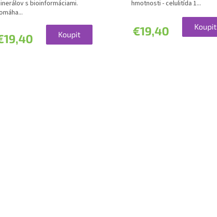
,0
5,0
inerálov s bioinformáciami.
hmotnosti - celulitída 1...
z
omáha...
5
Koupit
€19,40
viezdičiek.
hviezdičiek.
Koupit
€19,40
O
v
l
á
d
a
c
i
e
p
r
v
k
y
v
ý