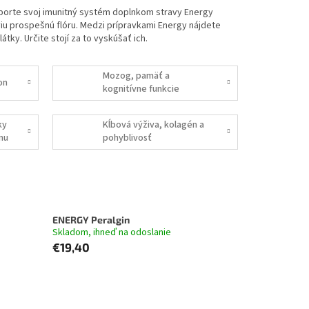
odporte svoj imunitný systém doplnkom stravy Energy
viu prospešnú flóru. Medzi prípravkami Energy nájdete
átky. Určite stojí za to vyskúšať ich.
Mozog, pamäť a
on
kognitívne funkcie
ky
Kĺbová výživa, kolagén a
mu
pohyblivosť
ENERGY Peralgin
Skladom, ihneď na odoslanie
€19,40