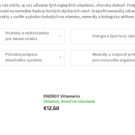
k vás môže, aj cez užívanie tých najlepších vitamínov, choroba dohnať. P
pôsobí na normálnu funkciu horných dýchacích ciest. Grepofit nenarúša zdra
trakty z rastlín a plodov bohatých na vitamíny, minerály a biologicky aktívne l
Vitamíny a multivitamíny
Energia a športový výk
pre dennú vitalitu
Prírodná podpora
Minerály a stopové prv
imunitného systému
pre rovnováhu organiz
ENERGY Vitamarin
Skladom, ihneď na odoslanie
€12,60