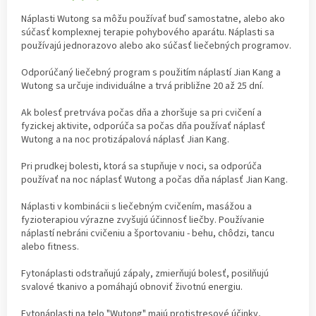
Náplasti Wutong sa môžu používať buď samostatne, alebo ako
súčasť komplexnej terapie pohybového aparátu. Náplasti sa
používajú jednorazovo alebo ako súčasť liečebných programov.
Odporúčaný liečebný program s použitím náplastí Jian Kang a
Wutong sa určuje individuálne a trvá približne 20 až 25 dní.
Ak bolesť pretrváva počas dňa a zhoršuje sa pri cvičení a
fyzickej aktivite, odporúča sa počas dňa používať náplasť
Wutong a na noc protizápalová náplasť Jian Kang.
Pri prudkej bolesti, ktorá sa stupňuje v noci, sa odporúča
používať na noc náplasť Wutong a počas dňa náplasť Jian Kang.
Náplasti v kombinácii s liečebným cvičením, masážou a
fyzioterapiou výrazne zvyšujú účinnosť liečby. Používanie
náplastí nebráni cvičeniu a športovaniu - behu, chôdzi, tancu
alebo fitness.
Fytonáplasti odstraňujú zápaly, zmierňujú bolesť, posilňujú
svalové tkanivo a pomáhajú obnoviť životnú energiu.
Fytonáplasti na telo "Wutong" majú protistresové účinky,