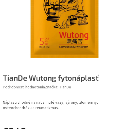
TianDe Wutong fytonáplasť
Podrobnosti hodnotenia
Značka:
TianDe
Náplasti vhodné na natiahnuté väzy, výrony, zlomeniny,
osteochondrózu a reumatizmus.