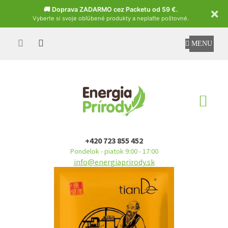
Czech
🚚 Doprava ZADARMO cez Packetu od 59 €.
Vyberte si svoje obľúbené produkty a neplaťte poštovné.
Prejsť
na
obsah
NÁ
KO
+420 723 855 452
Pondelok - piatok 9:00 - 17:00
info@energiaprirody.sk