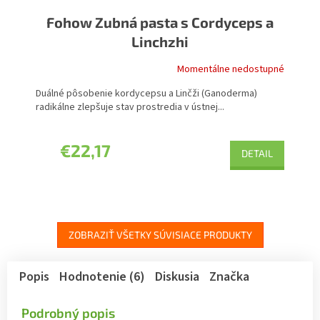
Fohow Zubná pasta s Cordyceps a
Linchzhi
Momentálne nedostupné
Duálné pôsobenie kordycepsu a Linčži (Ganoderma)
radikálne zlepšuje stav prostredia v ústnej...
€22,17
DETAIL
ZOBRAZIŤ VŠETKY SÚVISIACE PRODUKTY
Popis
Hodnotenie (6)
Diskusia
Značka
Podrobný popis