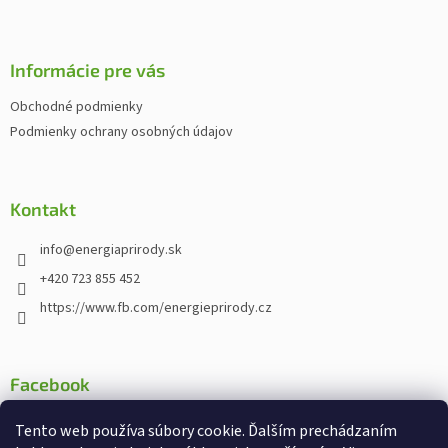
Z
á
p
ä
Informácie pre vás
t
Obchodné podmienky
i
Podmienky ochrany osobných údajov
e
Kontakt
info
@
energiaprirody.sk
+420 723 855 452
https://www.fb.com/energieprirody.cz
Facebook
Tento web používa súbory cookie. Ďalším prechádzaním