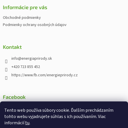
p
ä
Informácie pre vás
t
Obchodné podmienky
i
Podmienky ochrany osobných údajov
e
Kontakt
info
@
energiaprirody.sk
+420 723 855 452
https://www.fb.com/energieprirody.cz
Facebook
Tento web používa súbory cookie. Ďalším prechádzaním
tohto webu vyjadrujete súhlas s ich používaním. Viac
informácií
tu
.
Vytvoril Shoptet