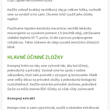
či pri zápale nechtového lôžka.
Keďže zohnať kvalitný nechtíkový olej je celkom fuška, rozhodli
sme sa vyrobiť si ho sami. Chceme totiž využiť jeho účinky
naplno!
Používame tepelno-kinetickú maceráciu: nechtík lekársky
macerujeme vo vysokom pomere 1:5 (nechtík:olej), udržiavame
stabilnú teplotu 55 °C počas 10 dní a proces podporujeme
cirkuláciou. Takto získame do oleja vysoké množstvo účinných
látok.
HLAVNÉ ÚČINNÉ ZLOŽKY
Konopný krém na ruky sme vytvorili tak, aby bol účinný,
jednoduchý a prírodný. Vyvinuli sme ho spolu s našimi
zákazníkmi, ktorí nám pomohli s vývojom aj testovaním. Kládli
sme veľký dôraz na prírodné zložky a jednoduchú biologickú
rozložiteľnosť. Keďže má krém prírodné zloženie, jednotlivé
šarže sa môžu mierne líšiť. Účinky sú však vždy zachované!
Konopný extrakt
Konopu sme si sami vypestovali, usušili a následne extrahovali.