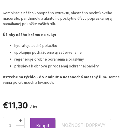
Kombinácia nášho konopného extraktu, vlastného nechtíkového
macerátu, panthenolu a alantoínu poskytne úľavu popraskanej aj
namáhanej pokožke vašich rúk.
Účinky nášho krému na ruky:
hydratuje suchú pokožku
upokojuje podráždenie aj začervenanie
regeneruje drobné poranenia a praskliny
prispieva k obnove prirodzenej ochrannej bariéry
Vstrebe sa rýchlo - do 2 minút a nezanechá mastný film.
Jemne
vonia po citrusoch a levanduli.
€11,30
/ ks
MOŽNOSTI DOPRAVY
Koupit