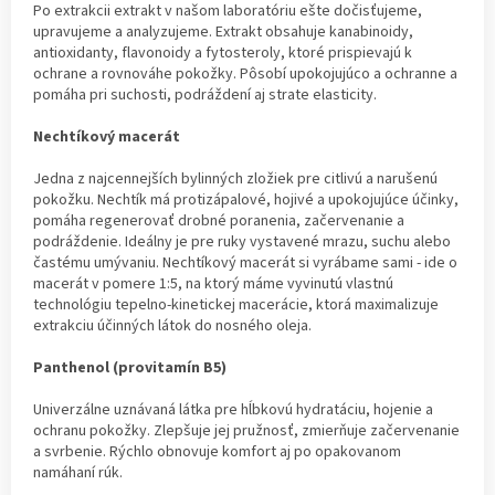
Po extrakcii extrakt v našom laboratóriu ešte dočisťujeme,
upravujeme a analyzujeme. Extrakt obsahuje kanabinoidy,
antioxidanty, flavonoidy a fytosteroly, ktoré prispievajú k
ochrane a rovnováhe pokožky. Pôsobí upokojujúco a ochranne a
pomáha pri suchosti, podráždení aj strate elasticity.
Nechtíkový macerát
Jedna z najcennejších bylinných zložiek pre citlivú a narušenú
pokožku. Nechtík má protizápalové, hojivé a upokojujúce účinky,
pomáha regenerovať drobné poranenia, začervenanie a
podráždenie. Ideálny je pre ruky vystavené mrazu, suchu alebo
častému umývaniu. Nechtíkový macerát si vyrábame sami - ide o
macerát v pomere 1:5, na ktorý máme vyvinutú vlastnú
technológiu tepelno-kinetickej macerácie, ktorá maximalizuje
extrakciu účinných látok do nosného oleja.
Panthenol (provitamín B5)
Univerzálne uznávaná látka pre hĺbkovú hydratáciu, hojenie a
ochranu pokožky. Zlepšuje jej pružnosť, zmierňuje začervenanie
a svrbenie. Rýchlo obnovuje komfort aj po opakovanom
namáhaní rúk.