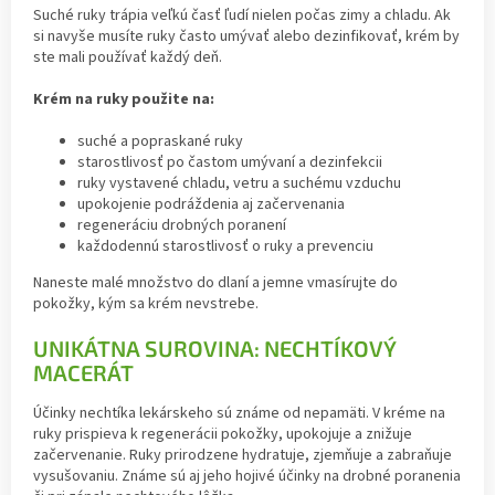
Suché ruky trápia veľkú časť ľudí nielen počas zimy a chladu. Ak
si navyše musíte ruky často umývať alebo dezinfikovať, krém by
ste mali používať každý deň.
Krém na ruky použite na:
suché a popraskané ruky
starostlivosť po častom umývaní a dezinfekcii
ruky vystavené chladu, vetru a suchému vzduchu
upokojenie podráždenia aj začervenania
regeneráciu drobných poranení
každodennú starostlivosť o ruky a prevenciu
Naneste malé množstvo do dlaní a jemne vmasírujte do
pokožky, kým sa krém nevstrebe.
UNIKÁTNA SUROVINA: NECHTÍKOVÝ
MACERÁT
Účinky nechtíka lekárskeho sú známe od nepamäti. V kréme na
ruky prispieva k regenerácii pokožky, upokojuje a znižuje
začervenanie. Ruky prirodzene hydratuje, zjemňuje a zabraňuje
vysušovaniu. Známe sú aj jeho hojivé účinky na drobné poranenia