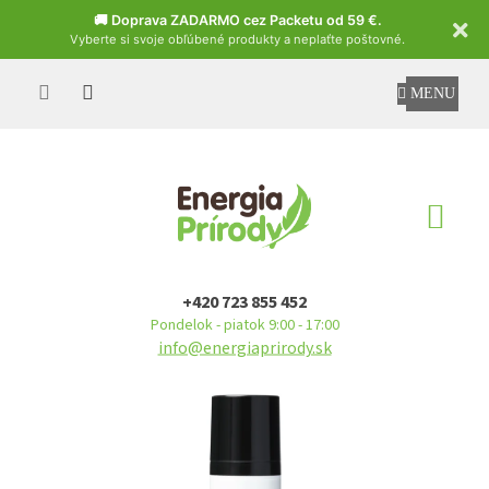
Czech
🚚 Doprava ZADARMO cez Packetu od 59 €.
Vyberte si svoje obľúbené produkty a neplaťte poštovné.
Prejsť
na
obsah
NÁ
KO
+420 723 855 452
Pondelok - piatok 9:00 - 17:00
info@energiaprirody.sk