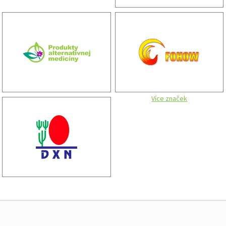
Více značek
Z
á