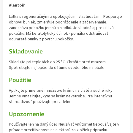
Alantoín
Látka s regeneračnými a upokojujúcimi vlastnosťami. Podporuje
obnovu buniek, zmierňuje podráždenie a začervenanie,
zanecháva pokožku jemnú a hladkú. Je vhodná aj pre citlivú
pokožku. Má keratolytický účinok - pomáha odstraňovať
odumreté bunky z povrchu pokožky.
Skladovanie
Skladujte pri teplotách do 25 °C. Chráňte pred mrazom.
Spotrebujte najlepšie do dátumu uvedeného na obale.
Použitie
Aplikujte primerané množstvo krému na čisté a suché ruky.
Jemne vmasírujte, kým sa krém nevstrebe. Pre intenzívnu
starostlivosť používajte pravidelne.
Upozornenie
Používajte len na daný účel. Neužívať vnútorne! Nepoužívajte v
prípade precitlivenosti na niektorú zo zložiek prípravku.