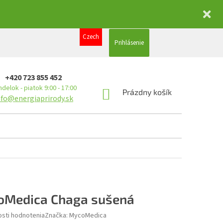
Czech
Prihlásenie
+420 723 855 452
delok - piatok 9:00 - 17:00
NÁKUPNÝ
Prázdny košík
nfo@energiaprirody.sk
KOŠÍK
oMedica Chaga sušená
sti hodnotenia
Značka:
MycoMedica