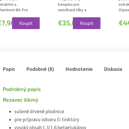
xtraktmi a
komplex pre
extrak
itamínom B6. Pre
namáhané kĺby a
(Opext
eti od 5 rokov.
väzy. Komplex:
gotu 
loženie:...
extrakt z...
(Cente
€7,96
€35,08
€4
Koupit
Koupit
Popis
Podobné (8)
Hodnotenie
Diskusia
Podrobný popis
Rezavec šikmý
sušené drvené plodnice
pre prípravu odvaru či tinktúry
vysoký obsah 1,3/1,6 betaglukánov