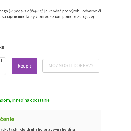
haga (
Inonotus obliquus
) je vhodná pre výrobu odvarov či
Obsahuje účinné látky v prirodzenom pomere zdrojovej
ks
MOŽNOSTI DOPRAVY
Koupit
ová
adom, ihneď na odoslanie
čenie
acketa.sk -
do druhého pracovného dňa