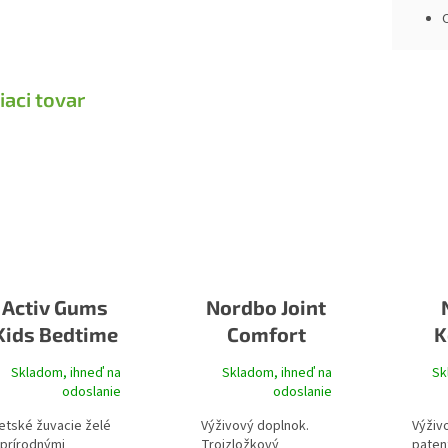
iaci tovar
Activ Gums
Nordbo Joint
Kids Bedtime
Comfort
K
Gummies
Skladom, ihneď na
Skladom, ihneď na
Sk
odoslanie
odoslanie
etské žuvacie želé
Výživový doplnok.
Výživ
 prírodnými
Trojzložkový
paten