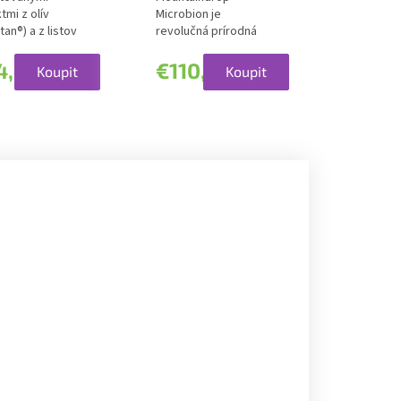
tmi z olív
Microbion je
an®) a z listov
revolučná prírodná
kola
zmes, starostlivo
vita®),...
vytvorená ako...
4,41
€110,69
Koupit
Koupit