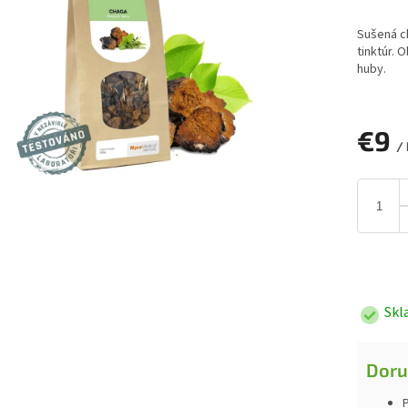
Sušená c
tinktúr. 
huby.
€9
/ 
Jednotk
cena:
Skl
Doru
P