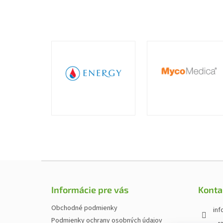
Z
á
p
Informácie pre vás
Konta
ä
t
Obchodné podmienky
inf
i
Podmienky ochrany osobných údajov