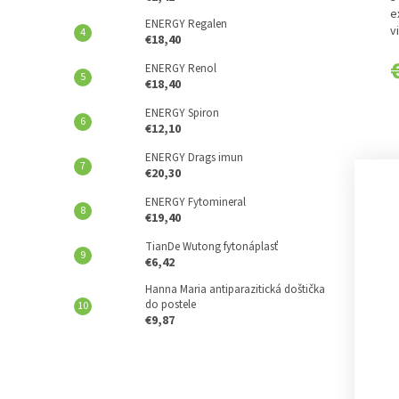
e
ENERGY Regalen
v
€18,40
d
Z
ENERGY Renol
€18,40
ENERGY Spiron
€12,10
ENERGY Drags imun
€20,30
ENERGY Fytomineral
€19,40
TianDe Wutong fytonáplasť
€6,42
Hanna Maria antiparazitická doštička
do postele
€9,87