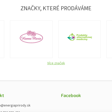
ZNAČKY, KTERÉ PRODÁVÁME
Více značek
kt
Facebook
o
@
energiaprirody.sk