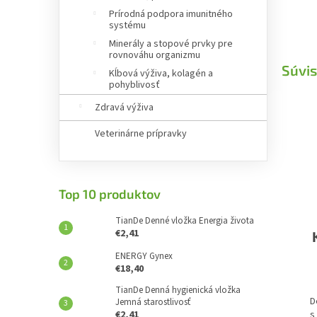
Prírodná podpora imunitného
systému
Minerály a stopové prvky pre
rovnováhu organizmu
Súvis
Kĺbová výživa, kolagén a
pohyblivosť
Zdravá výživa
Veterinárne prípravky
Top 10 produktov
TianDe Denné vložka Energia života
€2,41
ENERGY Gynex
€18,40
TianDe Denná hygienická vložka
D
Jemná starostlivosť
€2,41
s