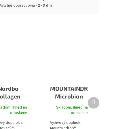
Ostatné dopravcovia -
2 - 3 dni
Nordbo
MOUNTAINDROP
ollagen
Microbion
Ďalší
Booster
produkt
ladom, ihneď na
Skladom, ihneď na
odoslanie
odoslanie
ový doplnok s
Výživový doplnok.
tovanými
Mountaindrop®