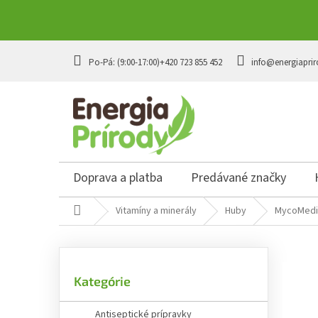
Prejsť
na
+420 723 855 452
info@energiaprir
obsah
Doprava a platba
Predávané značky
Domov
Vitamíny a minerály
Huby
MycoMedi
B
o
č
Preskočiť
n
Kategórie
kategórie
ý
p
Antiseptické prípravky