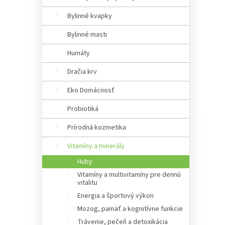
a
n
Bylinné kvapky
e
Bylinné masti
l
Humáty
Dračia krv
Eko Domácnosť
Probiotiká
Prírodná kozmetika
Vitamíny a minerály
Huby
Vitamíny a multivitamíny pre dennú
vitalitu
Energia a športový výkon
Mozog, pamäť a kognitívne funkcie
Trávenie, pečeň a detoxikácia