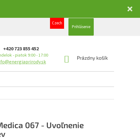
Czech
Prihlásenie
+420 723 855 452
delok - piatok 9:00 - 17:00
NÁKUPNÝ
Prázdny košík
nfo@energiaprirody.sk
KOŠÍK
edica 067 - Uvoľnenie
ev