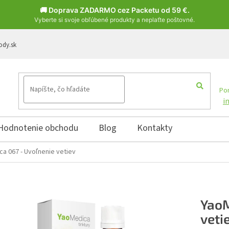
🚚 Doprava ZADARMO cez Packetu od 59 €.
Vyberte si svoje obľúbené produkty a neplaťte poštovné.
ody.sk
Pon
i
Hodnotenie obchodu
Blog
Kontakty
a 067 - Uvoľnenie vetiev
YaoM
veti