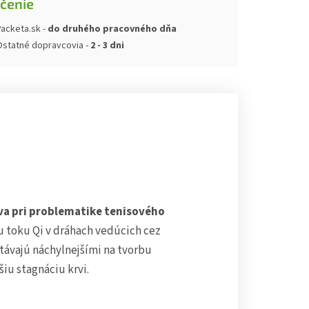
čenie
acketa.sk -
do druhého pracovného dňa
Ostatné dopravcovia -
2 - 3 dni
íva pri problematike tenisového
toku Qi v dráhach vedúcich cez
távajú náchylnejšími na tvorbu
iu stagnáciu krvi.