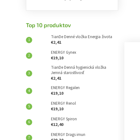
Top 10 produktov
TianDe Denné vložka Energia života
€2,41
ENERGY Gynex
€19,10
TianDe Denná hygienická vložka
Jemná starostlivosť
€2,41
ENERGY Regalen
€19,10
ENERGY Renol
€19,10
ENERGY Spiron
€12,40
ENERGY Drags imun