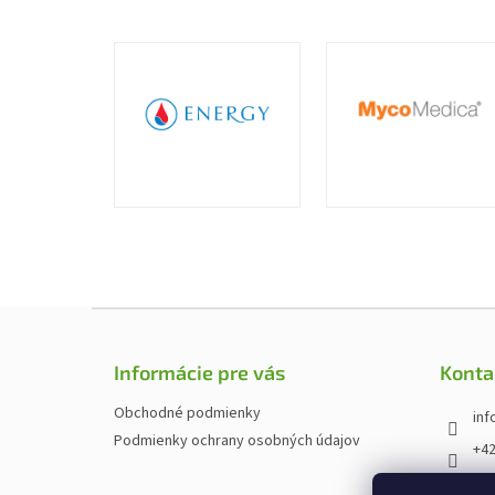
Z
á
p
Informácie pre vás
Konta
ä
t
Obchodné podmienky
inf
i
Podmienky ochrany osobných údajov
+42
e
htt