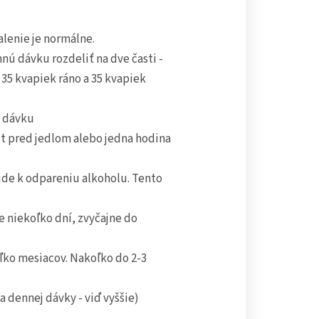
alenie je normálne.
nú dávku rozdeliť na dve časti -
e 35 kvapiek ráno a 35 kvapiek
ú dávku
út pred jedlom alebo jedna hodina
jde k odpareniu alkoholu. Tento
 niekoľko dní, zvyčajne do
ľko mesiacov. Nakoľko do 2-3
 dennej dávky - viď vyššie)