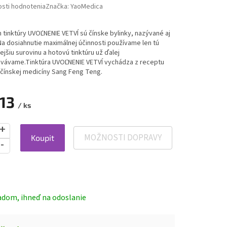
sti hodnotenia
Značka:
YaoMedica
tinktúry UVOĽNENIE VETVÍ sú čínske bylinky, nazývané aj
 Na dosiahnutie maximálnej účinnosti používame len tú
nejšiu surovinu a hotovú tinktúru už ďalej
vávame.Tinktúra UVOĽNENIE VETVÍ vychádza z receptu
 čínskej medicíny Sang Feng Teng.
,13
/ ks
MOŽNOSTI DOPRAVY
Koupit
ová
adom, ihneď na odoslanie