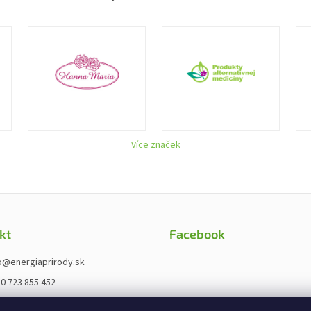
Více značek
kt
Facebook
o
@
energiaprirody.sk
0 723 855 452
ps://www.fb.com/energieprirody.