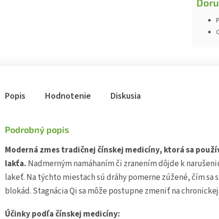
Doru
P
Popis
Hodnotenie
Diskusia
Podrobný popis
Moderná zmes tradičnej čínskej medicíny, ktorá sa použ
lakťa.
Nadmerným namáhaním či zranením dôjde k narušeniu 
lakeť. Na týchto miestach sú dráhy pomerne zúžené, čím sa s
blokád. Stagnácia Qi sa môže postupne zmeniť na chronickejš
Účinky podľa čínskej medicíny: