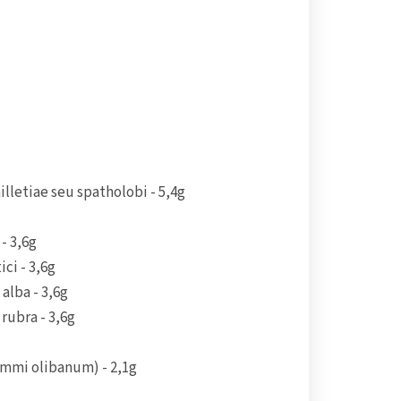
illetiae seu spatholobi - 5,4g
- 3,6g
ci - 3,6g
alba - 3,6g
rubra - 3,6g
gummi olibanum) - 2,1g