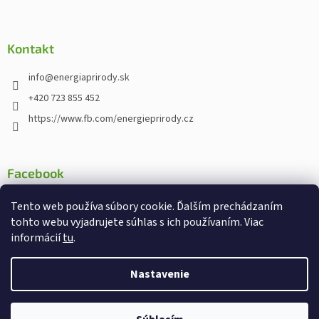
Kontakt
info
@
energiaprirody.sk
+420 723 855 452
https://www.fb.com/energieprirody.cz
Facebook
Tento web používa súbory cookie. Ďalším prechádzaním
tohto webu vyjadrujete súhlas s ich používaním. Viac
informácií
tu
.
Vytvoril Shoptet
Nakodoval:
Štefan Mazáň
Nastavenie
Copyright 2026
Energiaprirody.sk - Internetový obchod s