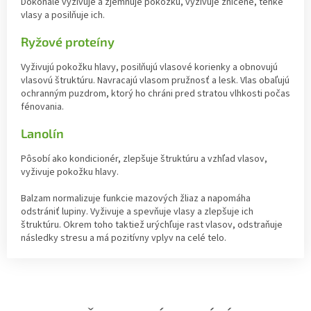
Dokonale vyživuje a zjemňuje pokožku, vyživuje zničené, tenké
vlasy a posilňuje ich.
Ryžové proteíny
Vyživujú pokožku hlavy, posilňujú vlasové korienky a obnovujú
vlasovú štruktúru. Navracajú vlasom pružnosť a lesk. Vlas obaľujú
ochranným puzdrom, ktorý ho chráni pred stratou vlhkosti počas
fénovania.
Lanolín
Pôsobí ako kondicionér, zlepšuje štruktúru a vzhľad vlasov,
vyživuje pokožku hlavy.
Balzam normalizuje funkcie mazových žliaz a napomáha
odstrániť lupiny. Vyživuje a spevňuje vlasy a zlepšuje ich
štruktúru. Okrem toho taktiež urýchľuje rast vlasov, odstraňuje
následky stresu a má pozitívny vplyv na celé telo.