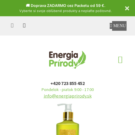
Czech
🚚 Doprava ZADARMO cez Packetu od 59 €.
Vyberte si svoje obľúbené produkty a neplaťte poštovné.
Prejsť
na
obsah
NÁ
KO
+420 723 855 452
Pondelok - piatok 9:00 - 17:00
info@energiaprirody.sk