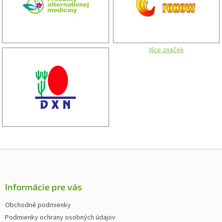
Více značek
Z
á
p
ä
Informácie pre vás
t
Obchodné podmienky
i
Podmienky ochrany osobných údajov
e