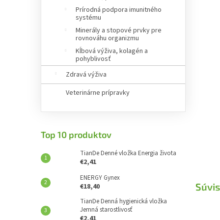
Prírodná podpora imunitného
systému
Minerály a stopové prvky pre
rovnováhu organizmu
Kĺbová výživa, kolagén a
pohyblivosť
Zdravá výživa
Veterinárne prípravky
Top 10 produktov
TianDe Denné vložka Energia života
€2,41
ENERGY Gynex
Súvis
€18,40
TianDe Denná hygienická vložka
Jemná starostlivosť
€2,41