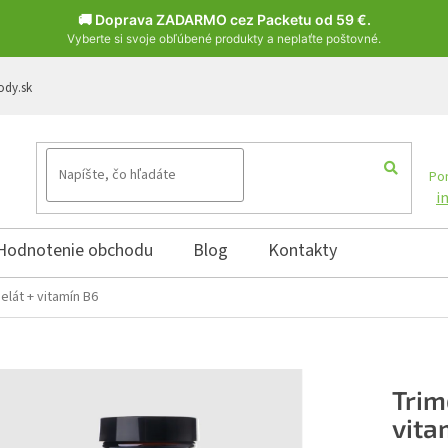
🚚 Doprava ZADARMO cez Packetu od 59 €.
Vyberte si svoje obľúbené produkty a neplaťte poštovné.
ody.sk
Pon
i
Hodnotenie obchodu
Blog
Kontakty
elát + vitamín B6
Trim
vita