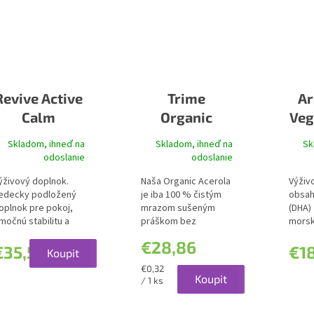
Revive Active
Trime
Ar
Calm
Organic
Veg
Acerola
Skladom, ihneď na
Skladom, ihneď na
Sk
odoslanie
odoslanie
ýživový doplnok.
Naša Organic Acerola
Výživ
edecky podložený
je iba 100 % čistým
obsa
oplnok pre pokoj,
mrazom sušeným
(DHA) 
močnú stabilitu a
práškom bez
morsk
oncentráciu. 12...
pridaného
250 mg
€28,86
maltodextrínu či...
€35,52
€18
Koupit
Jednotková
€0,32
Koupit
cena:
/ 1 ks