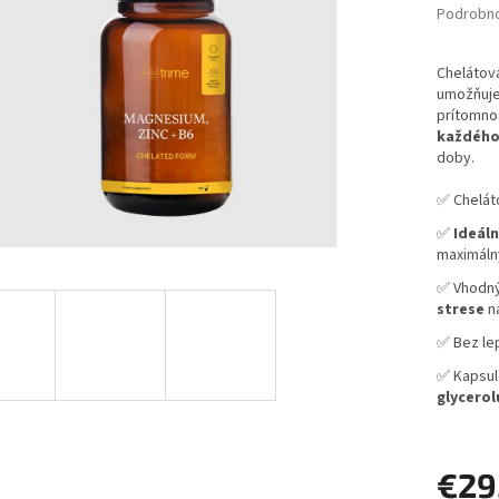
Podrobno
Chelátová
umožňuj
prítomno
každéh
doby.
✅ Cheláto
✅
Ideál
maximáln
✅ Vhodn
strese
na
✅ Bez lep
✅ Kapsule
glycerol
€29