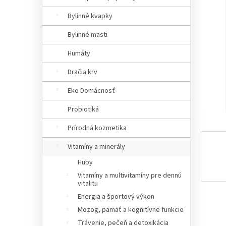
a
n
Bylinné kvapky
e
Bylinné masti
l
Humáty
Dračia krv
Eko Domácnosť
Probiotiká
Prírodná kozmetika
Vitamíny a minerály
Huby
Vitamíny a multivitamíny pre dennú
vitalitu
Energia a športový výkon
Mozog, pamäť a kognitívne funkcie
Trávenie, pečeň a detoxikácia