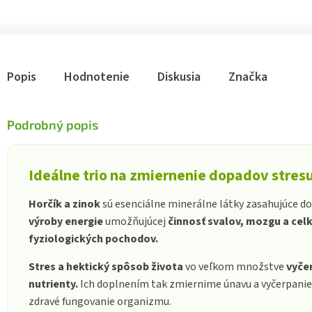
Popis
Hodnotenie
Diskusia
Značka
Podrobný popis
Ideálne trio na zmiernenie dopadov stres
Horčík a zinok
sú esenciálne minerálne látky zasahujúce do r
výroby energie
umožňujúcej
činnosť svalov, mozgu a ce
fyziologických pochodov.
Stres a hektický spôsob života
vo veľkom množstve
vyčer
nutrienty.
Ich doplnením tak zmiernime únavu a vyčerpanie
zdravé fungovanie organizmu.