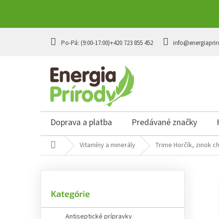
Prejsť
na
+420 723 855 452
info@energiaprir
obsah
Doprava a platba
Predávané značky
Domov
Vitamíny a minerály
Trime Horčík, zinok ch
B
o
č
Preskočiť
n
Kategórie
kategórie
ý
p
Antiseptické prípravky