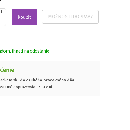
MOŽNOSTI DOPRAVY
Koupit
ová
adom, ihneď na odoslanie
čenie
acketa.sk -
do druhého pracovného dňa
Ostatné dopravcovia -
2 - 3 dni