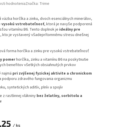
sti hodnotenia
Značka:
Trime
 väzba horčíka a zinku, dvoch esenciálnych minerálov,
e
vysokú vstrebateľnosť
, ktorá je navyše podporená
sťou vitamínu B6. Tento doplnok je
ideálny pre
o
, kto je vystavený všadeprítomnému stresu dnešnej
vá forma horčíka a zinku pre vysokú vstrebateľnosť
ny pomer
horčíka, zinku a vitamínu B6 na poskytnutie
ych benefitov všetkých obsiahnutých prvkov
ý najmä
pri zvýšenej fyzickej aktivite a chronickom
 podporu zdravého fungovania organizmu
ku, syntetických aditív, plnív a spojív
 z rastlinnej vlákniny
bez želatíny, sorbitolu a
u
,25
/ ks