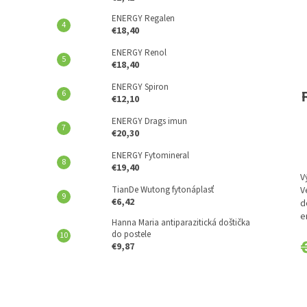
ENERGY Regalen
€18,40
ENERGY Renol
€18,40
ENERGY Spiron
€12,10
ENERGY Drags imun
€20,30
ENERGY Fytomineral
€19,40
V
TianDe Wutong fytonáplasť
V
€6,42
d
e
Hanna Maria antiparazitická doštička
k
do postele
€9,87