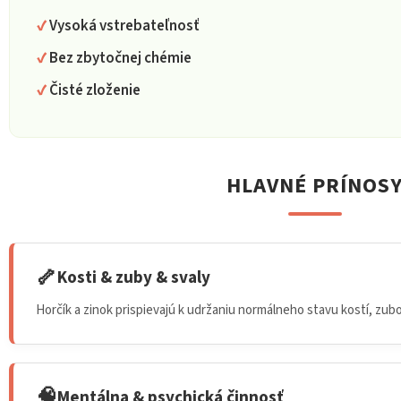
Vysoká vstrebateľnosť
Bez zbytočnej chémie
Čisté zloženie
HLAVNÉ PRÍNOS
🦴
Kosti & zuby & svaly
Horčík a zinok prispievajú k udržaniu normálneho stavu kostí, zubo
🧠
Mentálna & psychická činnosť