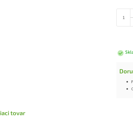
Jednotk
cena:
Skl
Doru
P
iaci tovar