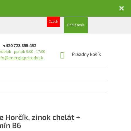
Czech
Prihlásenie
+420 723 855 452
delok - piatok 9:00 - 17:00
NÁKUPNÝ
Prázdny košík
nfo@energiaprirody.sk
KOŠÍK
e Horčík, zinok chelát +
mín B6