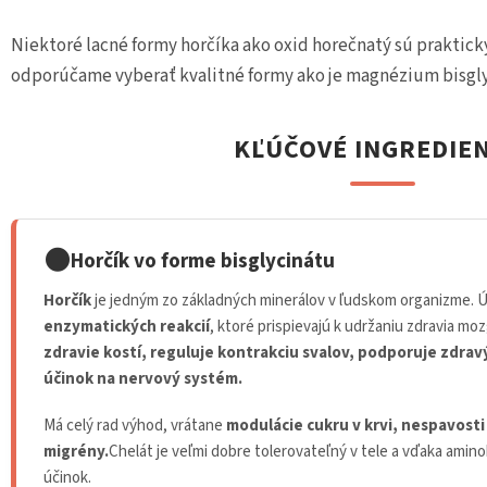
Niektoré lacné formy horčíka ako oxid horečnatý sú praktick
odporúčame vyberať kvalitné formy ako je magnézium bisgly
KĽÚČOVÉ INGREDIEN
🌑
Horčík vo forme bisglycinátu
Horčík
je jedným zo základných minerálov v ľudskom organizme. 
enzymatických reakcií
, ktoré prispievajú k udržaniu zdravia mo
zdravie kostí, reguluje kontrakciu svalov, podporuje zdravý
účinok na nervový systém.
Má celý rad výhod, vrátane
modulácie cukru v krvi, nespavost
migrény.
Chelát je veľmi dobre tolerovateľný v tele a vďaka amino
účinok.