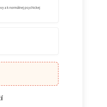
avy a k normálnej psychickej
Í