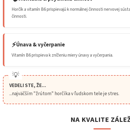
Horčík a vitamín B6 prispievajú k normálnej činnosti nervovej súst
činnosti.
⚡
Únava & vyčerpanie
Vitamín B6 prispieva k zníženiu miery únavy a vyčerpania.
💡
VEDELI STE, ŽE...
...najväčším "žrútom" horčíka v ľudskom tele je stres.
NA KVALITE ZÁLEŽ