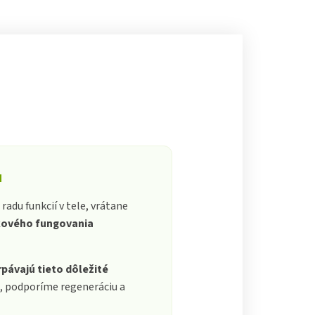
u
adu funkcií v tele, vrátane
lkového fungovania
pávajú tieto dôležité
, podporíme regeneráciu a