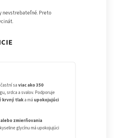
y nevstrebateľné. Preto
cinát.
CIE
Účastní sa
viac ako 350
zgu, srdca a svalov. Podporuje
 krvný tlak
a má
upokojujúci
i alebo zmierňovania
kyseline glycínu má upokojujúci